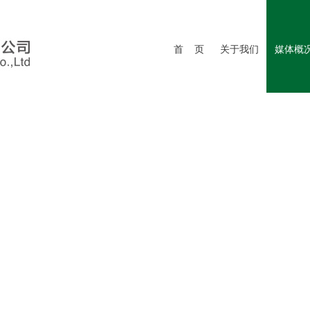
首 页
关于我们
媒体概