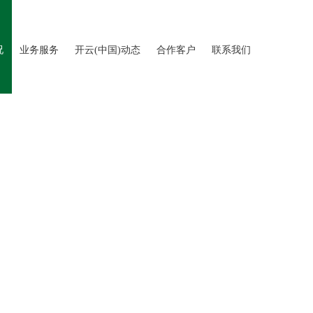
况
业务服务
开云(中国)动态
合作客户
联系我们