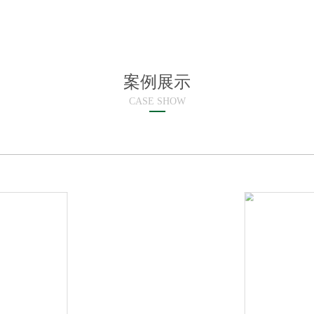
案例展示
CASE SHOW