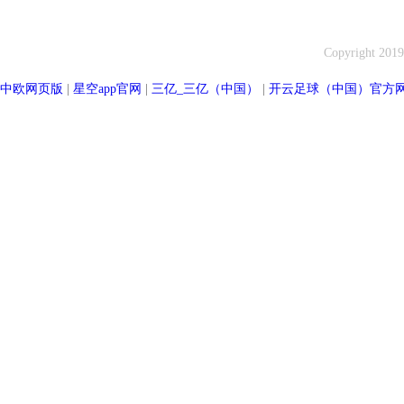
Copyright
中欧网页版
|
星空app官网
|
三亿_三亿（中国）
|
开云足球（中国）官方